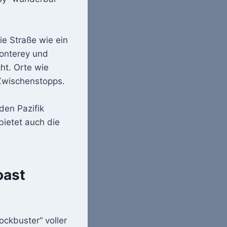
ie Straße wie ein
Monterey und
cht. Orte wie
Zwischenstopps.
den Pazifik
bietet auch die
oast
ckbuster“ voller