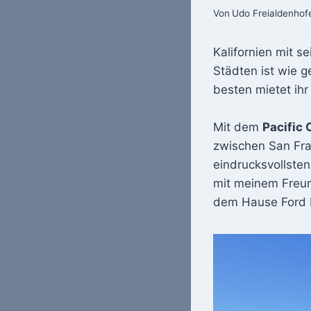
Von
Udo Freialdenhof
Kalifornien mit s
Städten ist wie g
besten mietet ihr
Mit dem
Pacific
zwischen San Fran
eindrucksvollsten
mit meinem Freun
dem Hause Ford b