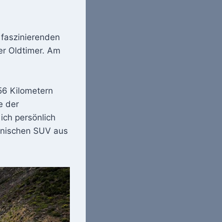
 faszinierenden
er Oldtimer. Am
56 Kilometern
e der
ich persönlich
kanischen SUV aus