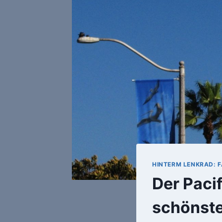
HINTERM LENKRAD: F
Der Pacif
schönste