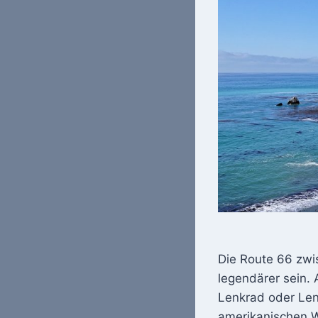
Die Route 66 zwi
legendärer sein. 
Lenkrad oder Lenk
amerikanischen We