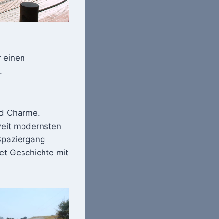
r einen
.
nd Charme.
weit modernsten
Spaziergang
et Geschichte mit