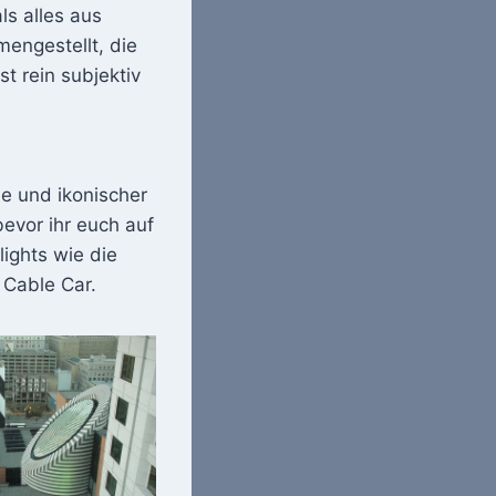
ls alles aus
engestellt, die
t rein subjektiv
me und ikonischer
bevor ihr euch auf
ights wie die
 Cable Car.