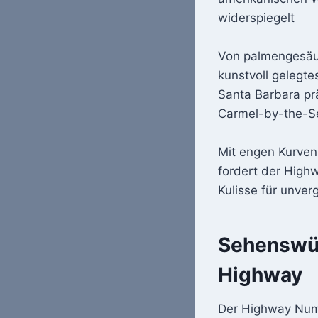
widerspiegelt
Von palmengesäum
kunstvoll gelegt
Santa Barbara präs
Carmel-by-the-Se
Mit engen Kurven
fordert der High
Kulisse für unver
Sehenswür
Highway
Der Highway Numbe