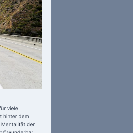
ür viele
t hinter dem
 Mentalität der
asy“ wunderbar