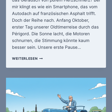
das Geräusch von purem Herzschmerz? Bei
mir klingt es wie ein Smartphone, das vom
Autodach auf französischen Asphalt trifft.
Doch der Reihe nach. Anfang Oktober,
erster Tag unserer Oldtimerreise durch das
Périgord. Die Sonne lacht, die Motoren
schnurren, die Stimmung könnte kaum
besser sein. Unsere erste Pause…
SMARTPHONE-
WEITERLESEN
HAPPY
END
HOCH
2
IM
PÉRIGORD