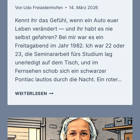
Von
Udo Freialdenhofen
14. März 2026
Kennt ihr das Gefühl, wenn ein Auto euer
Leben verändert — und ihr habt es nie
selbst gefahren? Bei mir war es ein
Freitagabend im Jahr 1982. Ich war 22 oder
23, die Seminararbeit fürs Studium lag
unerledigt auf dem Tisch, und im
Fernsehen schob sich ein schwarzer
Pontiac lautlos durch die Nacht. Ein roter…
K.I.T.T.
WEITERLESEN
–
SCHWARZ,
SCHNELL
UND
SEINER
ZEIT
VORAUS