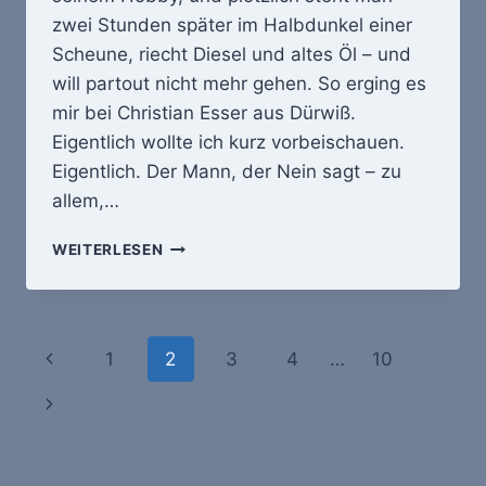
zwei Stunden später im Halbdunkel einer
Scheune, riecht Diesel und altes Öl – und
will partout nicht mehr gehen. So erging es
mir bei Christian Esser aus Dürwiß.
Eigentlich wollte ich kurz vorbeischauen.
Eigentlich. Der Mann, der Nein sagt – zu
allem,…
WIDERSTAND
WEITERLESEN
ZWECKLOS
–
ODER:
WIE
Seitennavigation
Vorherige
1
2
3
4
…
10
EIN
DÜRWISSER
Seite
Nächste
DIE
TRECKER-
Seite
GESCHICHTE
RETTET