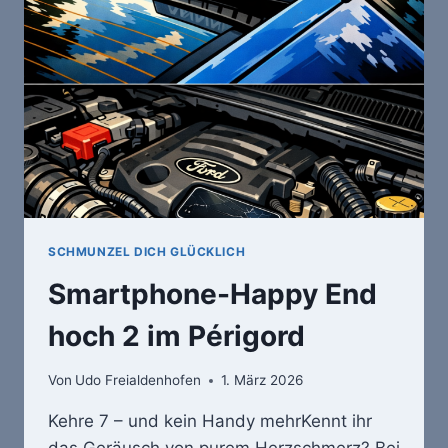
F
NACH
DEM
WINTERSCHLAF
WIEDER
FLOTT?
SCHMUNZEL DICH GLÜCKLICH
Smartphone-Happy End
hoch 2 im Périgord
Von
Udo Freialdenhofen
1. März 2026
Kehre 7 – und kein Handy mehrKennt ihr