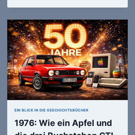
TOLLEN
KISTEN
DURCH
EIN
HALBES
APPLE-
JAHRHUNDERT
–
DIE
1970ER
EIN BLICK IN DIE GESCHICHTSBÜCHER
1976: Wie ein Apfel und