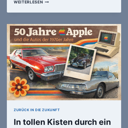
ZWEI
WEITERLESEN
6ER,
ZWEI
KNALLER
UND
EIN
KÄFER
–
SO
ENTSTAND
EINE
FREUNDSCHAFT
FÜRS
LEBEN
ZURÜCK IN DIE ZUKUNFT
In tollen Kisten durch ein