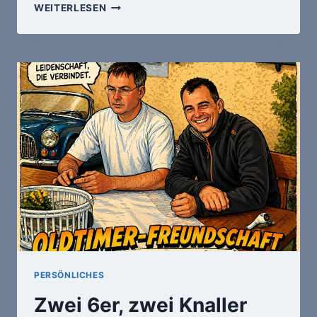
ZEHN
WEITERLESEN
JAHRE
ARBEIT
SUCHEN
EINEN
NEUEN
SCHRAUBER
—
RETTET
DEN
SPITFIRE!
PERSÖNLICHES
Zwei 6er, zwei Knaller