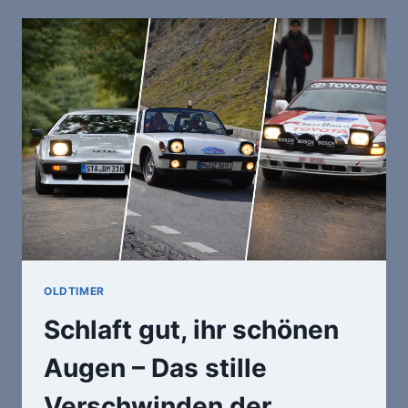
APFEL
UND
DIE
DREI
BUCHSTABEN
GTI
DIE
WELT
VERÄNDERTEN
OLDTIMER
Schlaft gut, ihr schönen
Augen – Das stille
Verschwinden der