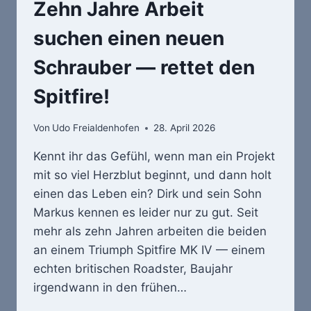
Zehn Jahre Arbeit
(JETZT
DIE
suchen einen neuen
AUS
DEN
Schrauber — rettet den
1990ER)
Spitfire!
Von
Udo Freialdenhofen
28. April 2026
Kennt ihr das Gefühl, wenn man ein Projekt
mit so viel Herzblut beginnt, und dann holt
einen das Leben ein? Dirk und sein Sohn
Markus kennen es leider nur zu gut. Seit
mehr als zehn Jahren arbeiten die beiden
an einem Triumph Spitfire MK IV — einem
echten britischen Roadster, Baujahr
irgendwann in den frühen…