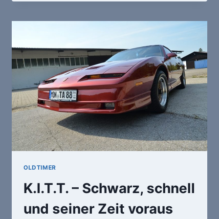
IHR
SCHÖNEN
AUGEN
–
DAS
STILLE
VERSCHWINDEN
DER
KLAPPSCHEINWERFER
OLDTIMER
K.I.T.T. – Schwarz, schnell
und seiner Zeit voraus