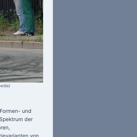
media)
e Formen- und
s Spektrum der
ren,
ievarianten von