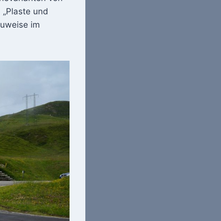
 „Plaste und
auweise im