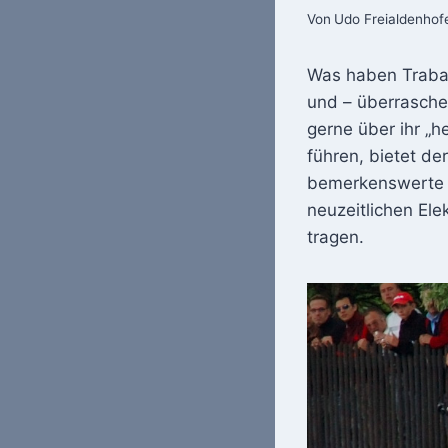
Von
Udo Freialdenhof
Was haben Traban
und – überrasche
gerne über ihr „h
führen, bietet de
bemerkenswerte 
neuzeitlichen Ele
tragen.