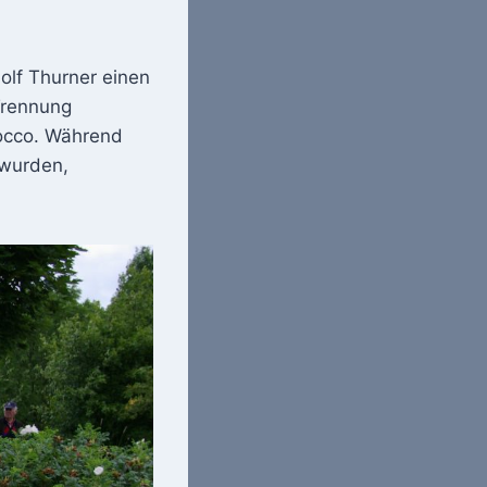
olf Thurner einen
Trennung
rocco. Während
 wurden,