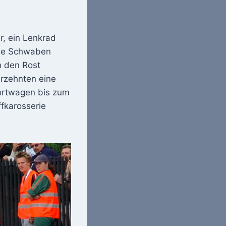
r, ein Lenkrad
die Schwaben
n den Rost
hrzehnten eine
ortwagen bis zum
ffkarosserie