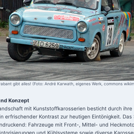
rabant gibt alles! (Foto: André Karwath, eigenes Werk, commons wiki
 und Konzept
andschaft mit Kunststoffkarosserien besticht durch ihr
ein erfrischender Kontrast zur heutigen Eintönigkeit. Da
indruckend: Fahrzeuge mit Front-, Mittel- und Heckmoto
otorisierungen und Kühlsysteme sowie diverse Karosser