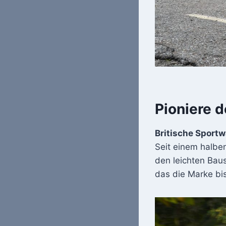
Pioniere d
Britische Sport
Seit einem halbe
den leichten Bau
das die Marke bi