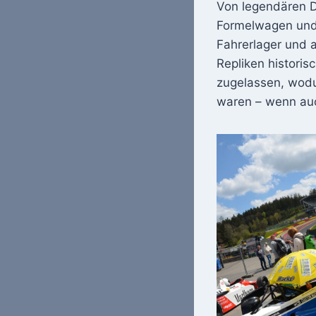
Von legendären D
Formelwagen und 
Fahrerlager und
Repliken histori
zugelassen, wodu
waren – wenn auc