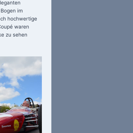
eleganten
 Bogen im
uch hochwertige
 Coupé waren
ke zu sehen