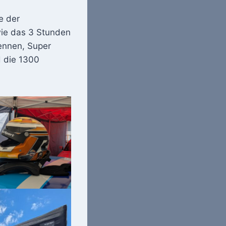
e der
wie das 3 Stunden
ennen, Super
d die 1300