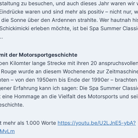
taltung zu besuchen, und auch dieses Jahr waren wir w
Eindrücke waren und sind mehr als positiv – nicht nur, w
die Sonne über den Ardennen strahlte. Wer hautnah hi
Schickimicki erleben möchte, ist bei Spa Summer Class
..
mit der Motorsportgeschichte
ben Kilomter lange Strecke mit ihren 20 anspruchsvolle
au Rouge wurde an diesem Wochenende zur Zeitmaschi
nten – von den 1950ern bis Ende der 1990er – brachte
gener Erfahrung kann ich sagen: Die Spa Summer Classic
st eine Hommage an die Vielfalt des Motorsports und se
eschichte.
t mehr als 1.000 Worte
https://youtu.be/U2LJnE5-ybA?
vMvLm