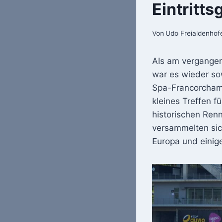
Eintritts
Von
Udo Freialdenhof
Als am vergangen
war es wieder so
Spa-Francorchamp
kleines Treffen f
historischen Renn
versammelten sic
Europa und einig