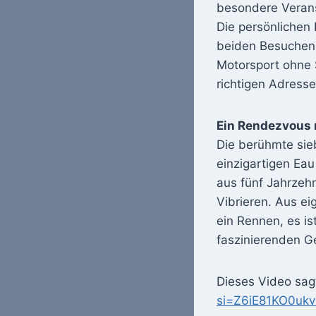
besondere Verans
Die persönlichen 
beiden Besuchen 
Motorsport ohne 
richtigen Adresse
Ein Rendezvous 
Die berühmte sie
einzigartigen E
aus fünf Jahrzeh
Vibrieren. Aus ei
ein Rennen, es i
faszinierenden G
Dieses Video sag
si=Z6iE81KO0uk