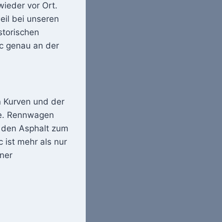
ieder vor Ort.
eil bei unseren
storischen
ic genau an der
n Kurven und der
ne. Rennwagen
n den Asphalt zum
 ist mehr als nur
iner