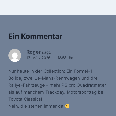
Ein Kommentar
Roger
sagt:
13. März 2026 um 18:58 Uhr
Nur heute in der Collection: Ein Formel-1-
Bolide, zwei Le-Mans-Rennwagen und drei
Rallye-Fahrzeuge – mehr PS pro Quadratmeter
als auf manchem Trackday. Motorsporttag bei
Toyota Classics!
Nein, die stehen immer da