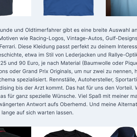
eunde und Oldtimerfahrer gibt es eine breite Auswahl 
 Motiven wie Racing-Logos, Vintage-Autos, Gulf-Design
errari. Diese Kleidung passt perfekt zu deinem Interes
chichte, etwa im Stil von Lederjacken und Rallye-Optik
 25 und 90 Euro, je nach Material (Baumwolle oder Piqu
ns oder Grand Prix Originals, um nur zwei zu nennen, 
hema spezialisiert. Rennställe, Autohersteller, Sportar
ing bis der Arzt kommt. Das hat für uns den Vorteil. W
was für ganz spezielle Wünsche. Viel Spaß mit meiner 
ängerten Antwort aufs Oberhemd. Und meine Alternat
t lange auf sich warten lassen.