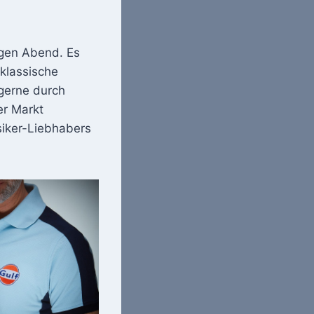
igen Abend. Es
 klassische
gerne durch
er Markt
siker-Liebhabers