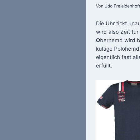
Von
Udo Freialdenhof
Die Uhr tickt un
wird also Zeit fü
O
berhemd wird b
kultige Polohemde
eigentlich fast a
erfüllt.