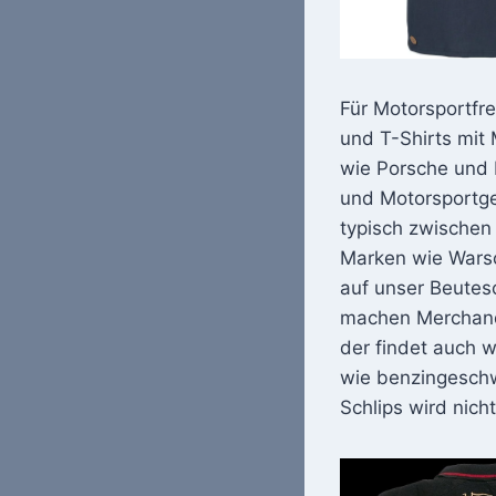
Für Motorsportfr
und T-Shirts mit
wie Porsche und F
und Motorsportges
typisch zwischen
Marken wie Warso
auf unser Beutesc
machen Merchandis
der findet auch 
wie benzingeschw
Schlips wird nich