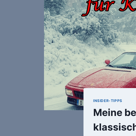
INSIDER-TIPPS
Meine be
klassis