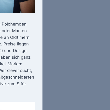
an Polohemden
s oder Marken
se an Oldtimern
. Preise liegen
é) und Design.
haben sich ganz
tikel-Marken
er clever sucht,
maßgeschneiderten
ive zum S für