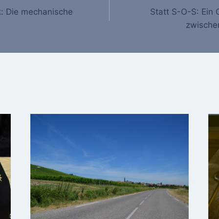
k: Die mechanische
Statt S-O-S: Ein
zwische