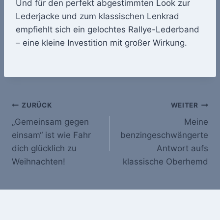
Und für den perfekt abgestimmten Look zur
Lederjacke und zum klassischen Lenkrad
empfiehlt sich ein gelochtes Rallye-Lederband
– eine kleine Investition mit großer Wirkung.
Beitragsnavigation
ZURÜCK
WEITER
„Gemeinsam gegen
Meine
einsam“ ist wie Fahr
benzingeschwängerte
dich glücklich zu
Antwort aufs
Weihnachten!
klassische Oberhemd