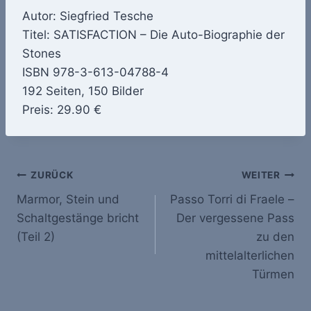
Autor: Siegfried Tesche
Titel: SATISFACTION – Die Auto-Biographie der
Stones
ISBN 978-3-613-04788-4
192 Seiten, 150 Bilder
Preis: 29.90 €
Beitragsnavigation
ZURÜCK
WEITER
Marmor, Stein und
Passo Torri di Fraele –
Schaltgestänge bricht
Der vergessene Pass
(Teil 2)
zu den
mittelalterlichen
Türmen